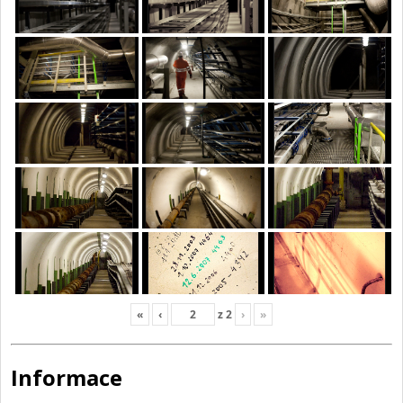
«
‹
z
2
›
»
Informace