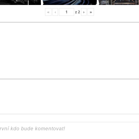
«
‹
z
2
›
»