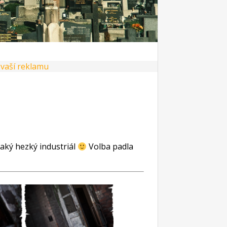
jaký hezký industriál
Volba padla