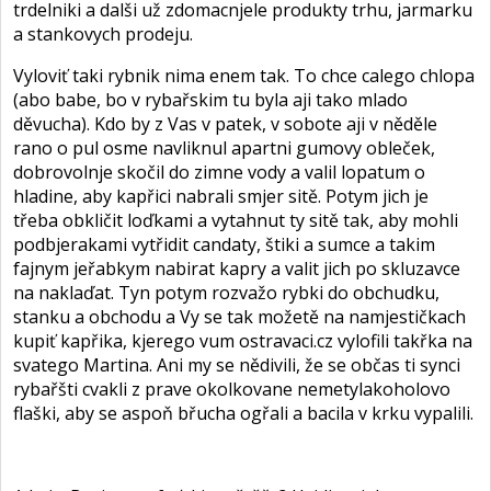
trdelniki a dalši už zdomacnjele produkty trhu, jarmarku
a stankovych prodeju.
Vyloviť taki rybnik nima enem tak. To chce calego chlopa
(abo babe, bo v rybařskim tu byla aji tako mlado
děvucha). Kdo by z Vas v patek, v sobote aji v něděle
rano o pul osme navliknul apartni gumovy obleček,
dobrovolnje skočil do zimne vody a valil lopatum o
hladine, aby kapřici nabrali smjer sitě. Potym jich je
třeba obkličit loďkami a vytahnut ty sitě tak, aby mohli
podbjerakami vytřidit candaty, štiki a sumce a takim
fajnym jeřabkym nabirat kapry a valit jich po skluzavce
na naklaďat. Tyn potym rozvažo rybki do obchudku,
stanku a obchodu a Vy se tak možetě na namjestičkach
kupiť kapřika, kjerego vum ostravaci.cz vylofili takřka na
svatego Martina. Ani my se nědivili, že se občas ti synci
rybařšti cvakli z prave okolkovane nemetylakoholovo
flaški, aby se aspoň břucha ogřali a bacila v krku vypalili.