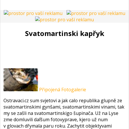
Svatomartinski kapřyk
Připojená Fotogalerie
Ostravaci.cz sum svjetovi a jak calo republika glupně ze
svatomartinskimi gynšami, svatomartinskimi vinami, tak
my se zašli na svatomartinskigo šupinača. Už na Lyse
zme domluvili daľšum fotovyprave, kjero už num
v glovach dřymala paru roku. Zachytit objektyvami