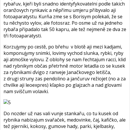
rybařuv, kjeři byli snadno identyfykovatelni podle takich
oranžovych rynkavic a něpřimu umjeru přibyvalo aji
fotoaparatystu. Kurňa zme se s Borisym poľekali, že se
tu něchysto vylov, ale fotosraz. Po osme už na jedneho
rybařa připadalo tak 50 kapru, ale tež nejmeně ze dva ze
tři fotoaparatysti.
Korzujymy po cestě, po břehu v blotě aji mezi kadjami,
komponujymy snimki, lovimy vychod slunka, rybki, ryby
aji atmoške vylovu. Z oblohy se nam řechtajum racci, klid
nad rybnikym občas přetrhně motor letadla co se kusek
za rybnikami ďvigo z ranveje Janačkovego letišča,
z drugi struny zas pendolino a jančuruv režiojet (no a za
chvilke aji leoexpres) kľapko po glajzach a nad glovami
nam sviščum volavki.
Do nozder už nas vali vunje stankařu, co tu kusek od
rybnika nabizajum svařaček, medovinke, čaj, kafičko, ale
tež pjerniki, kokosy, gumove hady, parki, kjelbasky,